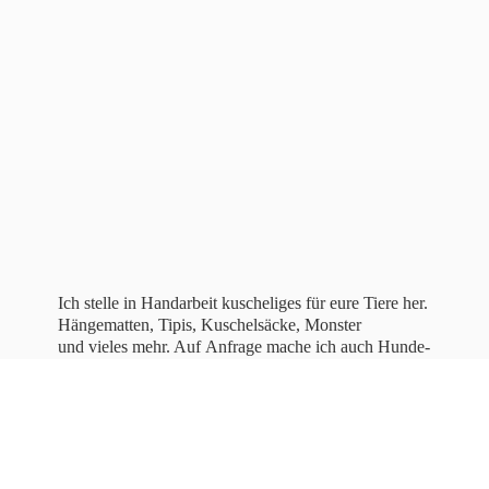
Ich stelle in Handarbeit kuscheliges für eure Tiere her.
Hängematten, Tipis, Kuschelsäcke, Monster
und vieles mehr. Auf Anfrage mache ich auch Hunde-
und Katzenbettchen, sowie bestickte Halstücher für
Hunde.
Lasst
euch inspirieren!