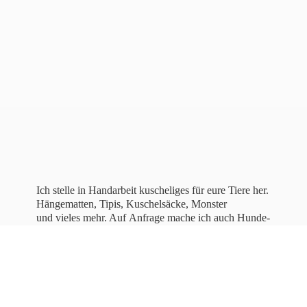
Ich stelle in Handarbeit kuscheliges für eure Tiere her.
Hängematten, Tipis, Kuschelsäcke, Monster
und vieles mehr. Auf Anfrage mache ich auch Hunde-
und Katzenbettchen, sowie bestickte Halstücher für
Hunde.
Lasst
euch inspirieren!