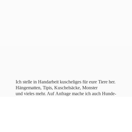
Ich stelle in Handarbeit kuscheliges für eure Tiere her.
Hängematten, Tipis, Kuschelsäcke, Monster
und vieles mehr. Auf Anfrage mache ich auch Hunde-
und Katzenbettchen, sowie bestickte Halstücher für
Hunde.
Lasst
euch inspirieren!