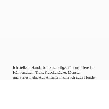
Ich stelle in Handarbeit kuscheliges für eure Tiere her.
Hängematten, Tipis, Kuschelsäcke, Monster
und vieles mehr. Auf Anfrage mache ich auch Hunde-
und Katzenbettchen, sowie bestickte Halstücher für
Hunde.
Lasst
euch inspirieren!