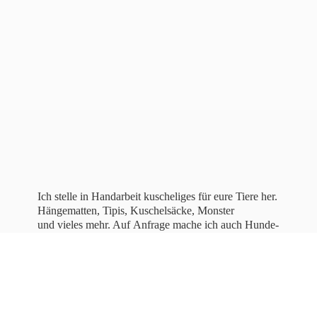
Ich stelle in Handarbeit kuscheliges für eure Tiere her.
Hängematten, Tipis, Kuschelsäcke, Monster
und vieles mehr. Auf Anfrage mache ich auch Hunde-
und Katzenbettchen, sowie bestickte Halstücher für
Hunde.
Lasst
euch inspirieren!