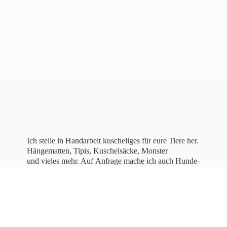
Ich stelle in Handarbeit kuscheliges für eure Tiere her.
Hängematten, Tipis, Kuschelsäcke, Monster
und vieles mehr. Auf Anfrage mache ich auch Hunde-
und Katzenbettchen, sowie bestickte Halstücher für
Hunde.
Lasst
euch inspirieren!